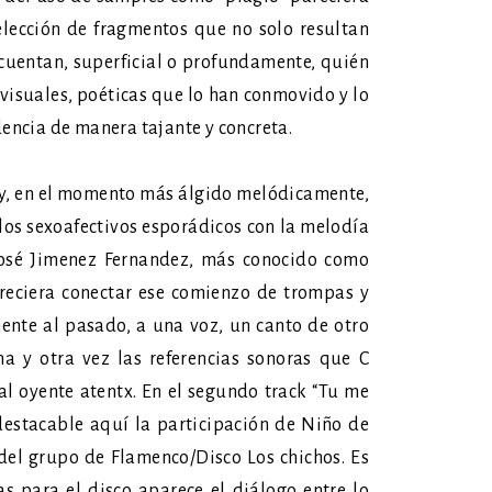
elección de fragmentos que no solo resultan
 cuentan, superficial o profundamente, quién
s visuales, poéticas que lo han conmovido y lo
dencia de manera tajante y concreta.
o y, en el momento más álgido melódicamente,
los sexoafectivos esporádicos con la melodía
José Jimenez Fernandez, más conocido como
areciera conectar ese comienzo de trompas y
ente al pasado, a una voz, un canto de otro
a y otra vez las referencias sonoras que C
 oyente atentx. En el segundo track “Tu me
destacable aquí la participación de Niño de
 del grupo de Flamenco/Disco Los chichos. Es
s para el disco aparece el diálogo entre lo