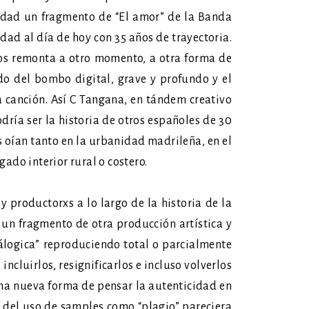
lidad un fragmento de “El amor” de la Banda
dad al día de hoy con 35 años de trayectoria.
nos remonta a otro momento, a otra forma de
do del bombo digital, grave y profundo y el
a canción. Así C Tangana, en tándem creativo
ría ser la historia de otros españoles de 30
 oían tanto en la urbanidad madrileña, en el
ado interior rural o costero.
productorxs a lo largo de la historia de la
 un fragmento de otra producción artística y
álogica” reproduciendo total o parcialmente
cluirlos, resignificarlos e incluso volverlos
una nueva forma de pensar la autenticidad en
n del uso de samples como “plagio” pareciera