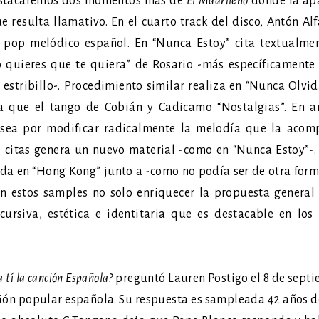
stacaremos dos momentos más de
El Madrileño
donde la apa
 resulta llamativo. En el cuarto track del disco, Antón Al
 pop melódico español. En “Nunca Estoy” cita textualmen
o quieres que te quiera” de Rosario -más específicament
 estribillo-. Procedimiento similar realiza en “Nunca Olv
a que el tango de Cobián y Cadicamo “Nostalgias”. En am
 sea por modificar radicalmente la melodía que la acom
citas genera un nuevo material -como en “Nunca Estoy”-.
da en “Hong Kong” junto a -como no podía ser de otra for
n estos samples no solo enriquecer la propuesta general
cursiva, estética e identitaria que es destacable en lo
tí la canción Española?
preguntó Lauren Postigo el 8 de septi
ción popular española. Su respuesta es sampleada 42 años d