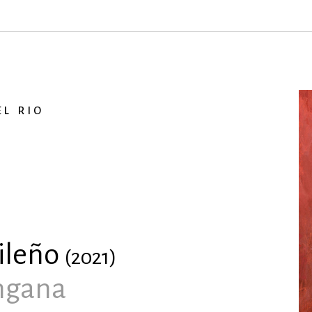
EL RIO
ileño
(2021)
ngana