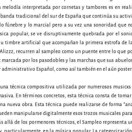
a melodía interpretada por cornetas y tambores es en rea
 banda tradicional del sur de España que continúa su activi
 lo fúnebre y lo marcial pero a su vez una sonoridad que 
úsica popular, se ve disruptivamente quebrada por el soni
su timbre artificial que acompañan la primera estrofa de l
Alizzz, recurren al sampleo como un puente entre lo que pod
z marcada por los pasodobles y las marchas que sus abuelos
y administrativo Español, como así también en el aún posterg
a técnica compositiva utilizada por numerosos musicxs y 
siva. En términos concretos, esta técnica consta de tomar
na nueva obra. Esta técnica puede realizarse de forma “an
eden manipularse digitalmente esos trozos musicales para in
ás allá de los pormenores técnicos, el Sampleo representa 
 y, particularmente, en la música popular. La categorizació