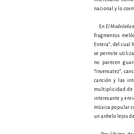
nacional y lo cos
En
El Madrileño
e
fragmentos melód
Entera”, del cual
se permite utili
no parecen guar
“Insensatez”, can
canción y las in
multiplicidad de 
interesante y enr
música popular co
un anhelo lejos de