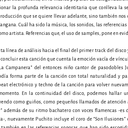
onar la profunda relevancia identitaria que conlleva la s
producción que se quiere llevar adelante, sino también nos
Tangana. Cuál ha sido la música, los sonidos, las referencia
omo artista. Referencias que, el uso de samples, pone en evi
 línea de análisis hacia el final del primer track del disc
concluir esta canción que cuenta la emoción vacía de víncu
“La Campanera” del entonces niño cantor de pasodobles 
lodía forma parte de la canción con total naturalidad y p
eat electrónico y techno de la canción para volver nuevam
momento. En la continuidad del disco, podemos hallar un
yendo como guiños, como pequeños llamados de atención al
r” además de su ritmo bachatero con voces flamencas -es 
a-, nuevamente Puchito incluye el coro de “Son Ilusiones”
 también en las referencias sonoras que han sido escogida