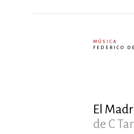
MÚSICA
FEDERICO D
El Madr
de C Ta