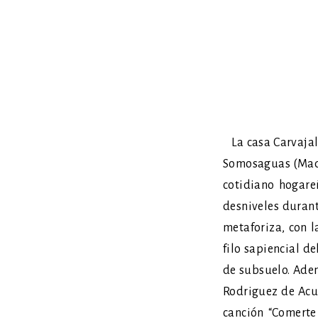
La casa Carvajal
Somosaguas (Madri
cotidiano hogareñ
desniveles durant
metaforiza, con 
filo sapiencial d
de subsuelo. Adem
Rodriguez de Acuñ
canción “Comerte