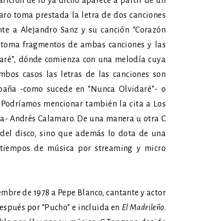
rición de lo ya dicho aparece a partir de un
faro toma prestada la letra de dos canciones
te a Alejandro Sanz y su canción “Corazón
e toma fragmentos de ambas canciones y las
idaré”, dónde comienza con una melodía cuya
bos casos las letras de las canciones son
paña -como sucede en “Nunca Olvidaré”- o
 Podríamos mencionar también la cita a Los
ma- Andrés Calamaro. De una manera u otra C
 del disco, sino que además lo dota de una
s tiempos de música por streaming y micro
embre de 1978 a Pepe Blanco, cantante y actor
espués por “Pucho” e incluida en
El Madrileño
.