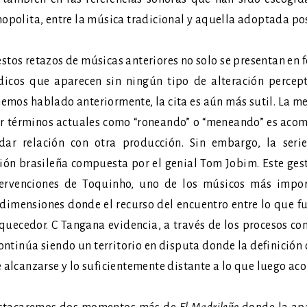
mopolita, entre la música tradicional y aquella adoptada po
stos retazos de músicas anteriores no solo se presentan en f
icos que aparecen sin ningún tipo de alteración percepti
 hemos hablado anteriormente, la cita es aún más sutil. La m
zar términos actuales como “roneando” o “meneando” es aco
dar relación con otra producción. Sin embargo, la ser
ción brasileña compuesta por el genial Tom Jobim. Este gest
tervenciones de Toquinho, uno de los músicos más impor
dimensiones donde el recurso del encuentro entre lo que f
iquecedor. C Tangana evidencia, a través de los procesos c
ntinúa siendo un territorio en disputa donde la definición c
 alcanzarse y lo suficientemente distante a lo que luego aco