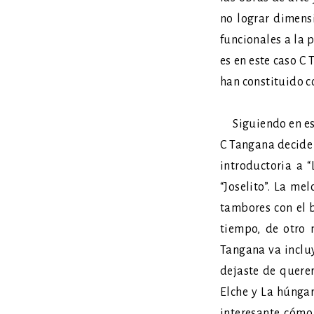
no lograr dimensi
funcionales a la 
es en este caso C 
han constituido c
Siguiendo en esta
C Tangana decide 
introductoria a 
“Joselito”. La me
tambores con el b
tiempo, de otro 
Tangana va inclu
dejaste de quere
Elche y La húngar
interesante cómo