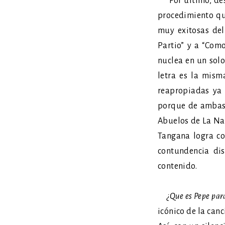
Por último, de
procedimiento que
muy exitosas del
Partio” y a “Com
nuclea en un solo
letra es la mism
reapropiadas ya
porque de ambas 
Abuelos de La Na
Tangana logra co
contundencia dis
contenido.
¿Que es Pepe para 
icónico de la can