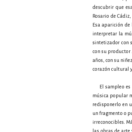
descubrir que es
Rosario de Cádiz,
Esa aparición de
interpretar la m
sintetizador con 
con su productor 
años, con su niñe
corazón cultural 
El sampleo es un
música popular ma
redisponerlo en u
un fragmento o pu
irreconocibles. M
las obras de arte