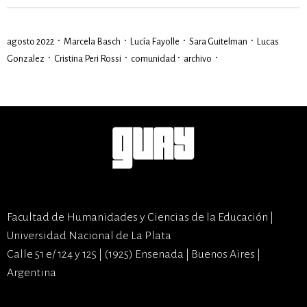
·
·
·
·
agosto 2022
Marcela Basch
Lucía Fayolle
Sara Guitelman
Lucas
·
·
·
·
Gonzalez
Cristina Peri Rossi
comunidad
archivo
Facultad de Humanidades y Ciencias de la Educación |
Universidad Nacional de La Plata
Calle 51 e/ 124 y 125 | (1925) Ensenada | Buenos Aires |
Argentina