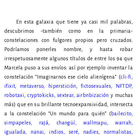
En esta galaxia que tiene ya casi mil palabras,
descubri
mos -también como en la primaria-
c
onstelaciones con fulgores propios pero cruzados.
Podríamos ponerles nombre, y hasta robar
irrespetuosamente algunos títulos de entre los 94 que
Marcela puso a sus envíos: así
por ejemplo inventar
la
constelación
“
Imaginarnos ese cielo alienígena”
(
cli-fi
,
ifixit
,
metaverso
,
hiperstición
,
fictosexuales
,
NFTDP
,
robotaxi
,
cryptokicks
,
sextear
,
airbnbización
y muchas
más) que en su brillante tecnoexpansividad, intersecta
a la constelación “Un mundo para quién” (
bailecito
,
simpapeles
,
rajá
,
changüí
,
wallmapu
,
warrah
,
igualada
,
nanai
,
indios
,
seré
,
nadies
,
normalistas
,