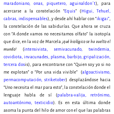
maradoniano
,
onas
,
piquetero
,
aguinaldon´t
),
para
acercarse a la constelación
“
Equis
”
(
Higui
,
Tehuel
,
cabras
,
indispensables
), y desde ahí hablar con
“
ikigai
”
,
la constelación de las sabidurías.
Que aho
ra se cruza
con “
A donde vamos no necesitamos olfato”
la isotopía
que dice, en la voz de Marcela
¡qué biológico se ha vuelto el
mundo!
(
intensivista
,
semivacunado
,
twindemia
,
covidiota
,
invacunades
,
plasma
,
barbijo
,
gripalización
,
tercera dos
is
), para encontrarse con “Quien soy yo si no
me explotan”
o
“Por una vida vivible” (
algoactivismo
,
permacomputación
,
striketober
) desplazándose hacia
“Uno necesita el mar para esto”, la constelación donde el
lenguaje habla de sí (
palabra-valija
,
retrónimo
,
autoantónimo
,
texticidio
). Es en esta última donde
asoma la punta del hilo de amor con el que las palabras