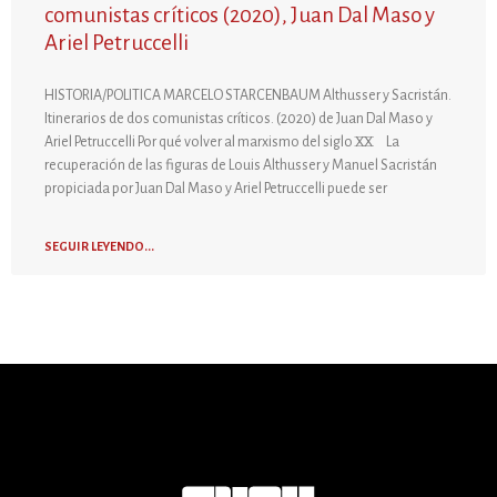
comunistas críticos (2020), Juan Dal Maso y
Ariel Petruccelli
HISTORIA/POLITICA MARCELO STARCENBAUM Althusser y Sacristán.
Itinerarios de dos comunistas críticos. (2020) de Juan Dal Maso y
Ariel Petruccelli Por qué volver al marxismo del siglo XX La
recuperación de las figuras de Louis Althusser y Manuel Sacristán
propiciada por Juan Dal Maso y Ariel Petruccelli puede ser
SEGUIR LEYENDO...